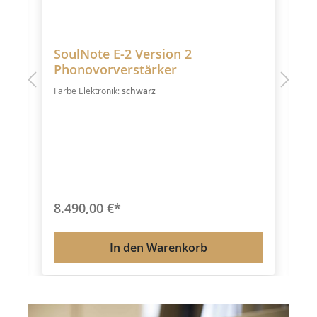
2
SoulNote E-2 Version 2
C
Phonovorverstärker
S
Farbe Elektronik:
schwarz
8.490,00 €*
8
In den Warenkorb