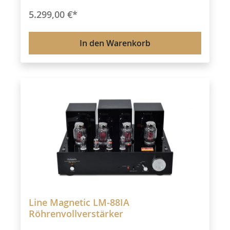
Allgemeines: Abmessungen (L x H x B): 365 x 250 x
5.299,00 €*
340 mm Gewicht: 35 Kg
In den Warenkorb
Line Magnetic LM-88IA
Röhrenvollverstärker