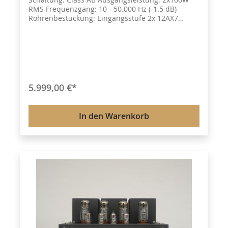
RMS Frequenzgang: 10 - 50.000 Hz (-1.5 dB)
Röhrenbestückung: Eingangsstufe 2x 12AX7
Gleichrichter 1x 12AU7 ,Treiber 2x 6SN7 (Electro
Harmonix) ,Leistungsstufe 4x KT150 (Tung-sol)
Klirrfaktor(THD) : 1% (1kHz) Rauschabstand: 87dB
(A bewertet) Eingangsempfindlichkeit: 220 mV
(Built-in Mode) ,1000mV (Pré-in Mode)
Eingangsimpedanz: 100kOhm Lautsprecher
Impedanzabgriffe: 4/8/16Ohm Anschlüsse: 3 x
5.999,00 €*
Line Eingänge (Cinch)1 x Pre-in Eingang 2 x
Schraubklemme kompatibel mit Bananen-
Steckern Abmessungen (L x H x T): 430 x 230 x 355
In den Warenkorb
mm Gewicht: 32kg Zubehör inkl. 2 x Sicherung 1 x
Fernbedienung