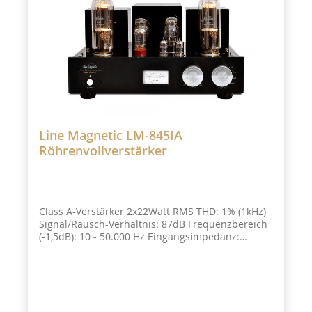
Line Magnetic LM-845IA
Röhrenvollverstärker
Class A-Verstärker 2x22Watt RMS THD: 1% (1kHz)
Signal/Rausch-Verhältnis: 87dB Frequenzbereich
(-1,5dB): 10 - 50.000 Hz Eingangsimpedanz:
100kOhm Lastimpedanz für den Anschluss von
LS: 4/8/16Ohm 3x RCA Eingänge RCA 1x Pre-in
Eingang 2x Schraubklemmen kompatibel mit
Bananensteckern Enthaltenes Zubehör: 2x
Sicherungen 1x Fernbedienung 2x Batterie AAA
1x Abnehmbares Netzkabel 1x Handbuch