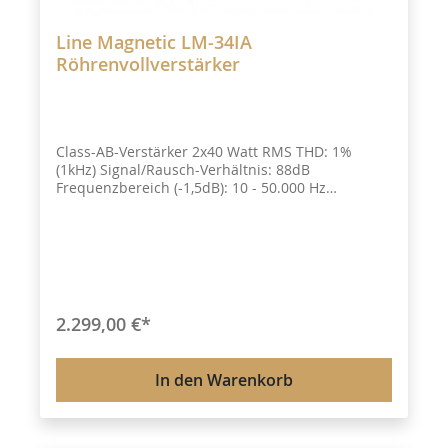
Line Magnetic LM-34IA
Röhrenvollverstärker
Class-AB-Verstärker 2x40 Watt RMS THD: 1%
(1kHz) Signal/Rausch-Verhältnis: 88dB
Frequenzbereich (-1,5dB): 10 - 50.000 Hz
Empfindlichkeit: 200 mV Eingangsimpedanz:
100kOhm Lastimpedanz für den Anschluss von
LS: 4/8Ohm 3x RCA Eingänge 1x Pre-in Eingang 2x
Schraubklemmen kompatibel mit
Bananensteckern Enthaltenes Zubehör: 2x
Sicherungen 1x Fernbedienung 1x Abnehmbares
Netzkabel 1x Handbuch Allgemeines:
2.299,00 €*
Abmessungen (L x H x B): 377 x 190 x 345 mm
Gewicht: 20 Kg Ausführung: Schwarz
In den Warenkorb