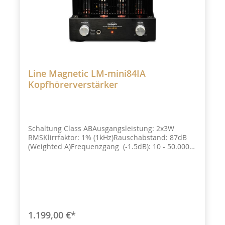
Line Magnetic LM-mini84IA
Kopfhörerverstärker
Schaltung Class ABAusgangsleistung: 2x3W
RMSKlirrfaktor: 1% (1kHz)Rauschabstand: 87dB
(Weighted A)Frequenzgang (-1.5dB): 10 - 50.000
HzEingangsempfindlichkeit: 210 mV (Mode
intégré)Eingangsimpedanz: 100kΩ Kopfhörer
Impedanzabgriffe: 4/8Ω
1.199,00 €*