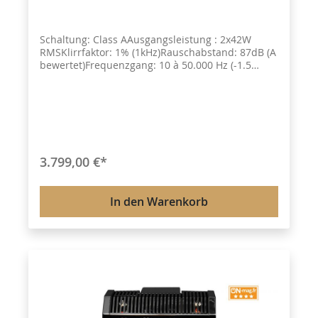
Schaltung: Class AAusgangsleistung : 2x42W
RMSKlirrfaktor: 1% (1kHz)Rauschabstand: 87dB (A
bewertet)Frequenzgang: 10 à 50.000 Hz (-1.5
db)Empfindlichkeit: 180 mV (fix), 250 mV (auto),
1000 mV (pre-in)Eingangsimpedanz:
100kΩLautsprecher Impedanzabgriffe: 4/8/16 Ω
Abmessungen (L x H x T): 430 x 220 x
365 mmGewicht: 19,6 KgZubehör inkl. 2x
Sicherung 1x Fernbedienung 1x Abnehmbares
Netzkabel 1x Handbuch
3.799,00 €*
In den Warenkorb