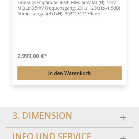
Eingangsempfindlichkeit: MM: 6mV MC(H): 1mV
MC(L): 0,5mV Frequenzgang: 20Hz ~20KHz(-1.5dB)
Abmessungen(BxTxH): 302*131*139mm
(Hauptgehäuse)
170*113*81mm(Stromversorgung) THD: 0,15%
(1KHz) SNR: MC: 60dB MM: 70dB Verstärkung:
MM: 50dB MC(H): 66dB MC(L): 72dB
Trennungsgrad von zwei Kanälen: MM: -65dB MC:
-50dB Leistungsaufnahme:20W
Eingangsimpedanz: MC: 47OHM(L) 100OHM(H)
2.999,00 €*
MM: 50KOHM Ausgangsimpedanz:10KOHM
Nettogewicht:6,5kg
In den Warenkorb
3. DIMENSION
INFO UND SERVICE