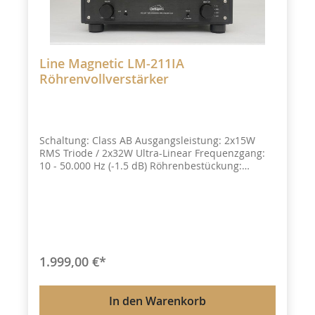
Line Magnetic LM-211IA
Röhrenvollverstärker
Schaltung: Class AB Ausgangsleistung: 2x15W
RMS Triode / 2x32W Ultra-Linear Frequenzgang:
10 - 50.000 Hz (-1.5 dB) Röhrenbestückung:
Eingangsstufe 2x 12AX7 – 2x 12AU7
Leistungsstufe 4xEL34 Klirrfaktor(THD) : 1% (1kHz)
Rauschabstand: 88dB (A bewertet)
Eingangsimpedanz:100kOhm Lautsprecher
Impedanzabgriffe: 4/8Ohm Abmessungen (L x H x
T): 376 x 192 x 345 mm Gewicht: 19.6kg Zubehör 2
x Sicherung ,Fernbedienung
1.999,00 €*
In den Warenkorb