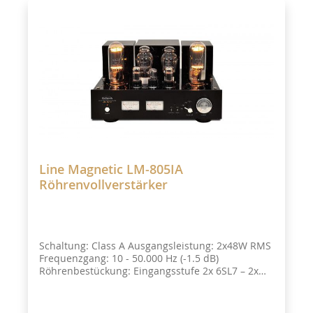
Line Magnetic LM-805IA
Röhrenvollverstärker
Schaltung: Class A Ausgangsleistung: 2x48W RMS
Frequenzgang: 10 - 50.000 Hz (-1.5 dB)
Röhrenbestückung: Eingangsstufe 2x 6SL7 – 2x
6SNZ Treiberstufe 1 x 300B Leistungsstufe 2 x 805
Single-Ended Class A Klirrfaktor(THD) : 1% (1kHz)
Rauschabstand: 87dB (A bewertet)