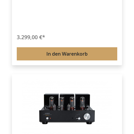
allegemein: 32 Bit,192kHz DSD Unterstützung
:DSD64 ,DSD128,DSD256 Frequenzgang:15Hz-
50Khz THD: 0.5%(tube) / 0.02%(solid state)
Ausgänge: XLR (symmetrisch) RCA /Chinch
Rauschabstand: 92dB(Röhre) / 98dB(Transistor)
Röhren: 12AU7/ ECC82 Gewicht 6,7 Kg Maße
(B*T*H)430x325x105mm
3.299,00 €*
In den Warenkorb