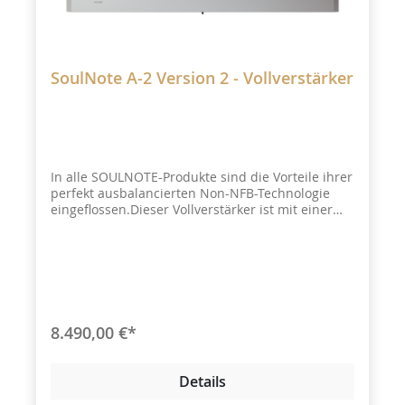
SoulNote A-2 Version 2 - Vollverstärker
In alle SOULNOTE-Produkte sind die Vorteile ihrer
perfekt ausbalancierten Non-NFB-Technologie
eingeflossen.Dieser Vollverstärker ist mit einer
Vielzahl von monauralen Antriebs- und
Endverstärkermodi ausgestattet, wie z. B. der
neuen BTL/Bi-Amp-
Einstellung.ANWENDUNGSFÄLLE:Stereo-Vor-
Hauptverstärker, BTL monauraler Vor-
Hauptverstärker, Bi-Amp Mono-Vorverstärker,
Stereo-Endverstärker,BTL monauraler
8.490,00 €*
Leistungsverstärker, Monauraler Bi-Amp-
Endverstärker
Details