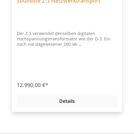
SoulNote Z-3 Netzwerktransport
Der Z-3 verwendet denselben digitalen
Hochspannungstransformator wie der D-3. Ein
noch nie dagewesener 260-VA-
Großraumtransformator wird verwendet, um vier
diskrete Stromversorgungsschaltungen ohne NFB
zu schaffen, die von jeder Schaltungswicklung
getrennt sind. Es werden insgesamt 16 Ultra-
Hochgeschwindigkeits-SiC-Gleichrichterdioden
und 70 Elektrolytkondensatoren mit geringer
Vergrößerung verwendet. Dies sorgt für
12.990,00 €*
unendliche Ausdruckskraft mit überbordender
Klarheit und Direktheit.
Details