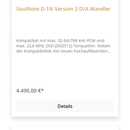
SoulNote D-1N Version 2 D/A Wandler
Kompatibel mit max. 32-bit/768 kHz PCM und
max. 22,6 MHz DSD (DSD512) Tonquellen. Neben
der Kompatibilität mit neuen hochauflösenden
Klangquellen in einer Reihe von PCM- und DAD-
Formaten über USB-Eingänge unterstützt der D-
1N auch koaxiale Digitaleingänge (2 Systeme) und
AES/EBU.
4.490,00 €*
Details