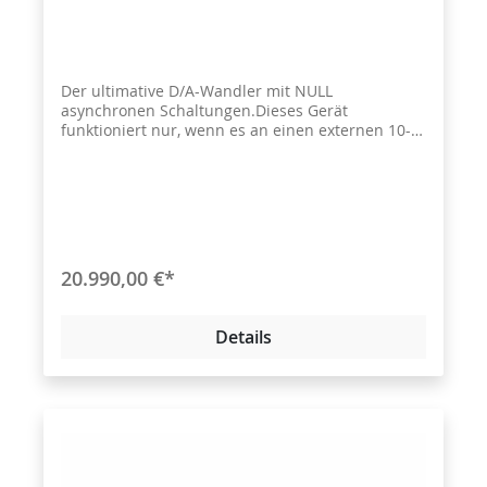
Der ultimative D/A-Wandler mit NULL
asynchronen Schaltungen.Dieses Gerät
funktioniert nur, wenn es an einen externen 10-
MHz-Taktgeber wie den X-3 angeschlossen ist.
Der X-3 ist separat erhältlich.
20.990,00 €*
Details