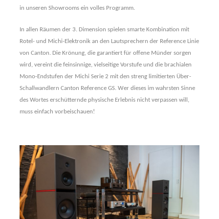
in unseren Showrooms ein volles Programm.
In allen Räumen der 3. Dimension spielen smarte Kombination mit
Rotel- und Michi-Elektronik an den Lautsprechern der Reference Linie
von Canton. Die Krönung, die garantiert für offene Münder sorgen
wird, vereint die feinsinnige, vielseitige Vorstufe und die brachialen
Mono-Endstufen der Michi Serie 2 mit den streng limitierten Über-
Schallwandlern Canton Reference GS. Wer dieses im wahrsten Sinne
des Wortes erschütternde physische Erlebnis nicht verpassen will,
muss einfach vorbeischauen!