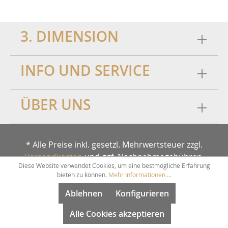
3. DIMENSION
INFO UND SERVICE
ÜBER UNS
* Alle Preise inkl. gesetzl. Mehrwertsteuer zzgl.
Versandkosten
und ggf. Nachnahmegebühren,
Diese Website verwendet Cookies, um eine bestmögliche Erfahrung
wenn nicht anders angegeben.
bieten zu können.
Mehr Informationen ...
Info und Service
Über uns
Ablehnen
Konfigurieren
Alle Cookies akzeptieren