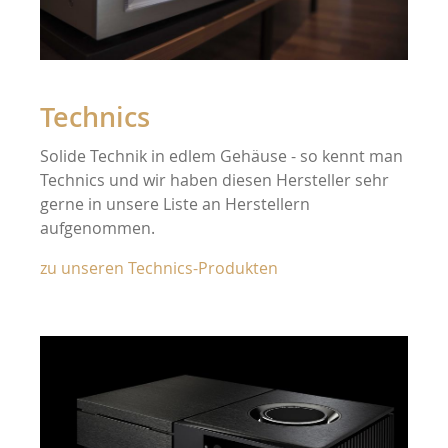
Technics
Solide Technik in edlem Gehäuse - so kennt man
Technics und wir haben diesen Hersteller sehr
gerne in unsere Liste an Herstellern
aufgenommen.
zu unseren Technics-Produkten