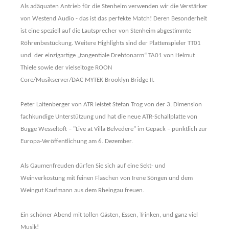
Als adäquaten Antrieb für die Stenheim verwenden wir die Verstärker
von Westend Audio - das ist das perfekte Match! Deren Besonderheit
ist eine speziell auf die Lautsprecher von Stenheim abgestimmte
Röhrenbestückung. Weitere Highlights sind der Plattenspieler TT01
und der einzigartige „tangentiale Drehtonarm“ TA01 von Helmut
Thiele sowie der vielseitoge ROON
Core/Musikserver/DAC MYTEK Brooklyn Bridge II.
Peter Laitenberger von ATR leistet Stefan Trog von der 3. Dimension
fachkundige Unterstützung und hat die neue ATR-Schallplatte von
Bugge Wesseltoft – "Live at Villa Belvedere" im Gepäck – pünktlich zur
Europa-Veröffentlichung am 6. Dezember.
Als Gaumenfreuden dürfen Sie sich auf eine Sekt- und
Weinverkostung mit feinen Flaschen von Irene Söngen und dem
Weingut Kaufmann aus dem Rheingau freuen.
Ein schöner Abend mit tollen Gästen, Essen, Trinken, und ganz viel
Musik!