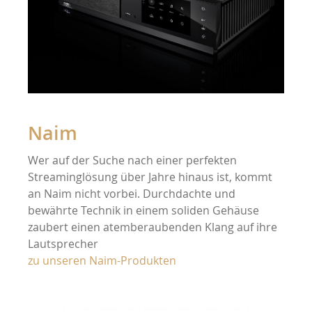
Naim
Wer auf der Suche nach einer perfekten
Streaminglösung über Jahre hinaus ist, kommt
an Naim nicht vorbei. Durchdachte und
bewährte Technik in einem soliden Gehäuse
zaubert einen atemberaubenden Klang auf ihre
Lautsprecher
zu unseren Naim-Produkten