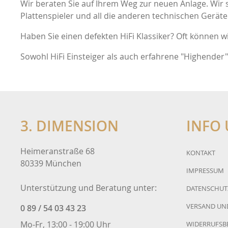
Wir beraten Sie auf Ihrem Weg zur neuen Anlage. Wir s
Fezz
Thoren
Plattenspieler und all die anderen technischen Gerät
Haben Sie einen defekten HiFi Klassiker? Oft können wi
MC-Systems
in-akust
Sowohl HiFi Einsteiger als auch erfahrene "Highender"
ifi
T+A
Stax
Moon
3. DIMENSION
INFO 
Heimeranstraße 68
KONTAKT
80339 München
IMPRESSUM
Unterstützung und Beratung unter:
DATENSCHUT
VERSAND UN
0 89 / 54 03 43 23
Mo-Fr, 13:00 - 19:00 Uhr
WIDERRUFSB