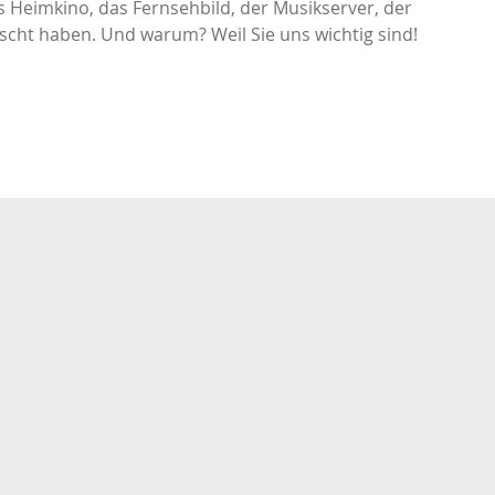
s Heimkino, das Fernsehbild, der Musikserver, der
Bose
nscht haben. Und warum? Weil Sie uns wichtig sind!
Harmonix
Vitus Audio