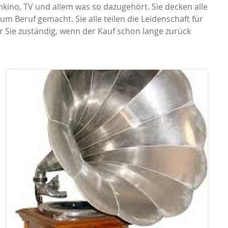
kino, TV und allem was so dazugehört. Sie decken alle
 Beruf gemacht. Sie alle teilen die Leidenschaft für
Spatial Europe
ür Sie zuständig, wenn der Kauf schon lange zurück
Westend Audio
Line Magnetic
Exposure
AVM
Hisense
Rockna