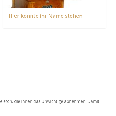
Stenheim
Hier könnte ihr Name stehen
Dali
Canton
WiiM
Dolphin Kabel
Auralic
elefon, die Ihnen das Unwichtige abnehmen.
Damit
Thiele
.