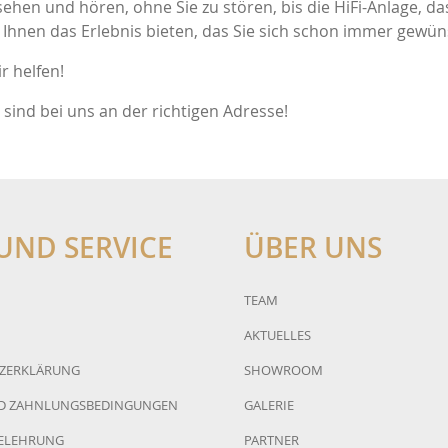
ehen und hören, ohne Sie zu stören, bis die HiFi-Anlage, da
s
Lyngdorf
e Ihnen das Erlebnis bieten, das Sie sich schon immer gewü
r helfen!
ik
Schnerzinger
 sind bei uns an der richtigen Adresse!
Sennheiser
Audiovector
UND SERVICE
ÜBER UNS
TEAM
AKTUELLES
ZERKLÄRUNG
SHOWROOM
D ZAHNLUNGSBEDINGUNGEN
GALERIE
ELEHRUNG
PARTNER