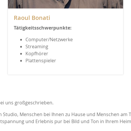
ik
Peak Consult
Raoul Bonati
Fidelity
Velodyne
Tätigkeitsschwerpunkte:
Computer/Netzwerke
SVS
Streaming
Kopfhörer
Plattenspieler
KEF
ET
Rotel
abs
Mytek Audio
bei uns großgeschrieben.
im Studio, Menschen bei Ihnen zu Hause und Menschen am T
n
Goldring
ntspannung und Erlebnis pur bei Bild und Ton in Ihrem Heim