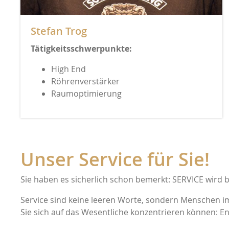
Shunyata
Inakust
Stefan Trog
Fischer & Fischer
Musical 
Tätigkeitsschwerpunkte:
High End
SoulNote
Siltech
Röhrenverstärker
Raumoptimierung
darTZeel
Trigon
Kiso Acoustic
AudioN
Unser Service für Sie!
Blumenhofer Acoustics
Roon L
Sie haben es sicherlich schon bemerkt: SERVICE wird 
Service sind keine leeren Worte, sondern Menschen 
X-Odos
Ortofo
Sie sich auf das Wesentliche konzentrieren können: E