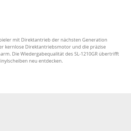
Stenheim
Dali
spieler mit Direktantrieb der nächsten Generation
Canton
r kernlose Direktantriebsmotor und die präzise
narm. Die Wiedergabequalität des SL-1210GR übertrifft
inylscheiben neu entdecken.
WiiM
Dolphin Kabel
Auralic
Thiele