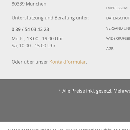
80339 München
Fezz
Thoren
IMPRESSUM
Unterstützung und Beratung unter:
DATENSCHUT
MC-Systems
in-akust
VERSAND UN
0 89 / 54 03 43 23
Mo-Fr, 13:00 - 19:00 Uhr
WIDERRUFSB
ifi
T+A
Sa, 10:00 - 15:00 Uhr
AGB
Stax
Moon
Oder über unser
Kontaktformular
.
* Alle Preise inkl. gesetzl. Mehrw