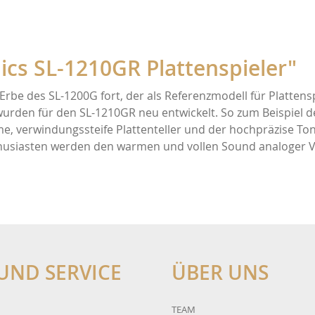
ik
Peak Consult
cs SL-1210GR Plattenspieler"
Fidelity
Velodyne
 Erbe des SL-1200G fort, der als Referenzmodell für Platten
SVS
rden für den SL-1210GR neu entwickelt. So zum Beispiel de
e, verwindungssteife Plattenteller und der hochpräzise To
nthusiasten werden den warmen und vollen Sound analoger V
KEF
ET
Rotel
abs
Mytek Audio
UND SERVICE
ÜBER UNS
n
Goldring
TEAM