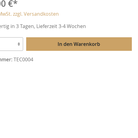
00 €*
Spatial Europe
 MwSt. zzgl. Versandkosten
tig in 3 Tagen, Lieferzeit 3-4 Wochen
Westend Audio
In den Warenkorb
Line Magnetic
mmer:
TEC0004
Exposure
AVM
Hisense
Rockna