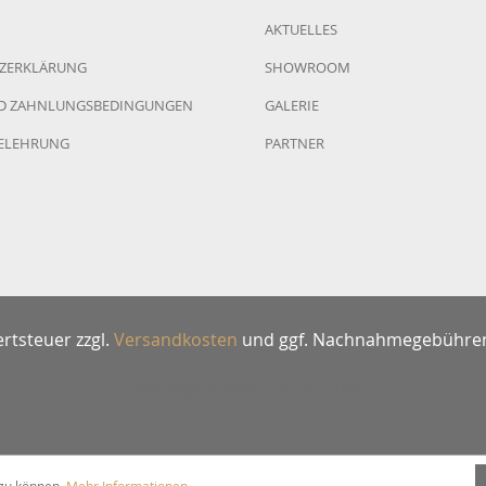
s
Lyngdorf
AKTUELLES
ZERKLÄRUNG
SHOWROOM
ik
Schnerzinger
D ZAHNLUNGSBEDINGUNGEN
GALERIE
ELEHRUNG
PARTNER
Sennheiser
Audiovector
ertsteuer zzgl.
Versandkosten
und ggf. Nachnahmegebühren
Info und Service
Über uns