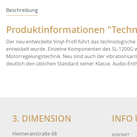
Shunyata
Inakust
Beschreibung
Produktinformationen "Techni
Fischer & Fischer
Musical 
Der neu entwickelte Vinyl-Profi führt das technologische
SoulNote
Siltech
entwickelt wurde. Einzelne Komponenten des SL-1200G wu
Motorregelungstechnik. Neu sind auch der vibrationsarm
deutlich den üblichen Standard seiner Klasse. Audio-E
darTZeel
Trigon
Kiso Acoustic
AudioN
Blumenhofer Acoustics
Roon L
3. DIMENSION
INFO 
X-Odos
Ortofo
Heimeranstraße 68
KONTAKT